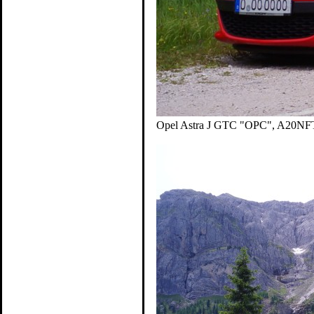
Opel Astra J GTC "OPC", A20NFT 