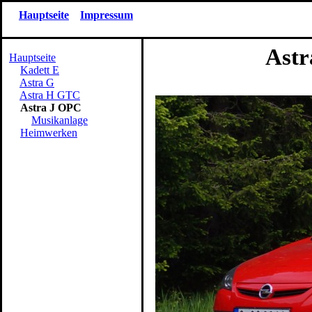
Hauptseite
Impressum
Astra J OP
Hauptseite
Kadett E
Astra G
Astra H GTC
Astra J OPC
Musikanlage
Heimwerken