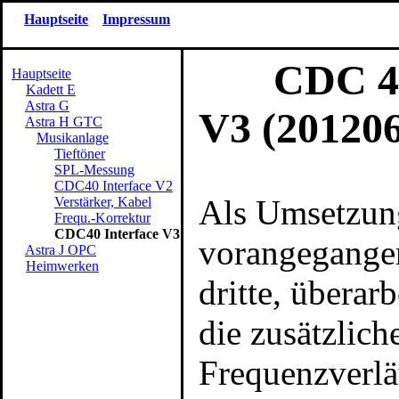
Hauptseite
Impressum
CDC 40 O
Hauptseite
Kadett E
Astra G
V3 (201206
Astra H GTC
Musikanlage
Tieftöner
SPL-Messung
CDC40 Interface V2
Als Umsetzung
Verstärker, Kabel
Frequ.-Korrektur
CDC40 Interface V3
vorangegangen
Astra J OPC
Heimwerken
dritte, überar
die zusätzlich
Frequenzverlä