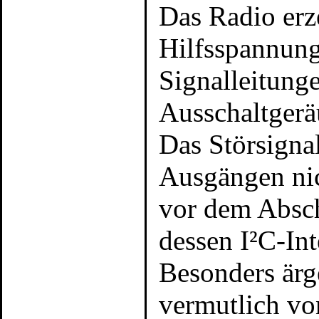
Das Radio erz
Hilfsspannung
Signalleitunge
Ausschaltgerä
Das Störsigna
Ausgängen ni
vor dem Absch
dessen I²C-Int
Besonders ärge
vermutlich v