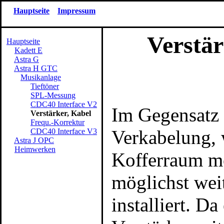
Hauptseite
Impressum
Verstärk
Hauptseite
Kadett E
Astra G
Astra H GTC
Musikanlage
Tieftöner
SPL-Messung
CDC40 Interface V2
Im Gegensatz 
Verstärker, Kabel
Frequ.-Korrektur
Verkabelung, 
CDC40 Interface V3
Astra J OPC
Heimwerken
Kofferraum mo
möglichst wei
installiert. D